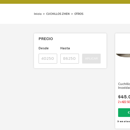
Inicio
>
CUCHILLOS ZHEN
>
OTROS
PRECIO
Desde
Hasta
APLICAR
Cuchill
Inoxida
$45.
2
x
$22.50
5
en sto