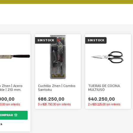
SIN STOCK
SIN STOCK
o Zhen | Acero
Cuchillo Zhen | Combo
TIJERAS DE COCINA
ble | 210 mm.
Santoku
MULTIUSO
000,00
$86.250,00
$40.250,00
0,00
sin interés
3
x
$28.750,00
sin interés
2
x
$20.125,00
sin interés
ck