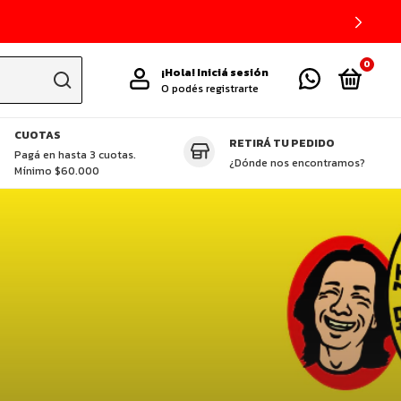
0
¡Hola!
Iniciá sesión
O podés registrarte
CUOTAS
RETIRÁ TU PEDIDO
TAS DESTACADAS
CUCHILLOS ZHEN
GLUTEN FREE
VEGGIE
P
Pagá en hasta 3 cuotas.
¿Dónde nos encontramos?
Mínimo $60.000