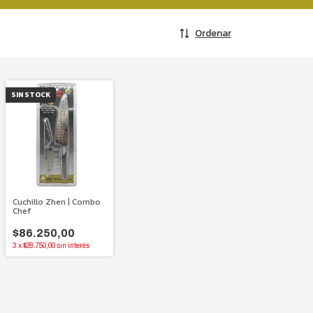
Ordenar
SIN STOCK
Cuchillo Zhen | Combo
Chef
$86.250,00
3
x
$28.750,00
sin interés