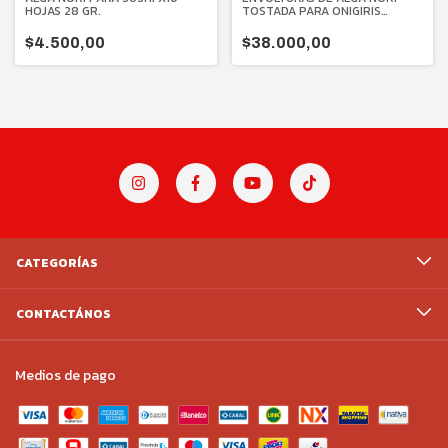
HOJAS 28 GR.
TOSTADA PARA ONIGIRIS
TRIANGULARES (50 HOJAS) 50
GR.
$4.500,00
$38.000,00
CATEGORÍAS
CONTACTÁNOS
Medios de pago