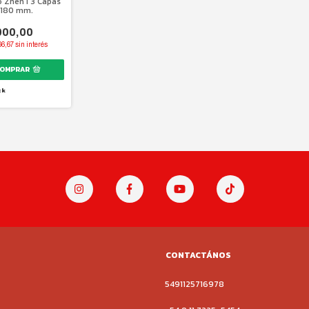
o Zhen I 3 Capas
I 180 mm.
000,00
66,67
sin interés
ck
CONTACTÁNOS
5491125716978