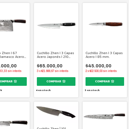
o Zhen I 67
Cuchillo Zhen I 3 Capas
Cuchillo Zhen I 3 Capas
Damasco Acero
Acero Japonés I 210
Acero I 85 mm.
s I 200 mm.
mm.
.000,00
$65.000,00
$45.000,00
33,33
sin interés
3
x
$21.666,67
sin interés
2
x
$22.500,00
sin interés
ck
4
en stock
5
en stock
Cuchillo Zhen | 101