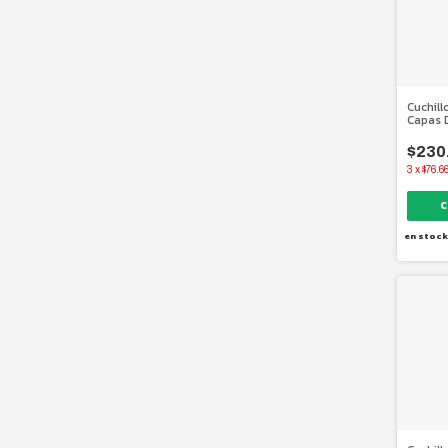
Cuchill
Capas 
Japoné
$230
3
x
$76.6
en stock