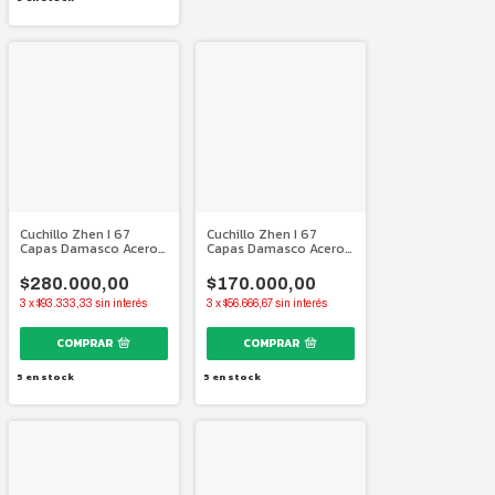
Cuchillo Zhen I 67
Cuchillo Zhen I 67
Capas Damasco Acero
Capas Damasco Acero
Japonés I 270 mm.
Japonés I 210 mm.
$280.000,00
$170.000,00
3
x
$93.333,33
sin interés
3
x
$56.666,67
sin interés
5
en stock
5
en stock