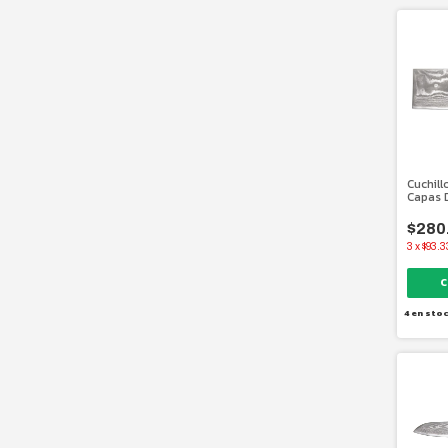
Cuchill
Capas 
Japoné
$280
3
x
$93.3
4
en sto