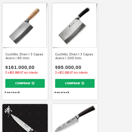
Cuchillo Zhen I 3 Capas
Cuchillo Zhen I 3 Capas
Acero I 85 mm.
Acero I 200 mm.
$161.000,00
$95.000,00
3
x
$53.666,67
sin interés
3
x
$31.666,67
sin interés
5
en stock
4
en stock