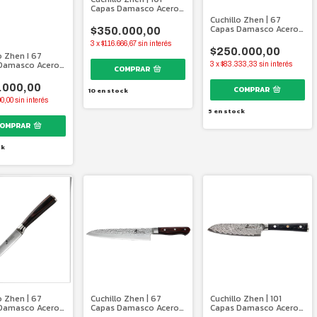
Capas Damasco Acero
Alemán | 208 Mm
Cuchillo Zhen | 67
Capas Damasco Acero
$350.000,00
Japonés | 296 mm.
3
x
$116.666,67
sin interés
$250.000,00
o Zhen I 67
Damasco Acero
3
x
$83.333,33
sin interés
s I 125 mm.
.000,00
10
en stock
00,00
sin interés
5
en stock
ck
o Zhen | 67
Cuchillo Zhen | 67
Cuchillo Zhen | 101
Damasco Acero
Capas Damasco Acero
Capas Damasco Acero