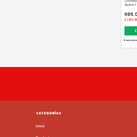
Cuchill
Acero 
$95.
3
x
$31.6
5
en sto
CATEGORÍAS
Inicio