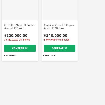
Cuchillo Zhen I 3 Capas
Cuchillo Zhen I 3 Capas
Acero I 180 mm.
Acero I 170 mm.
$120.000,00
$140.000,00
3
x
$40.000,00
sin interés
3
x
$46.666,67
sin interés
5
en stock
4
en stock