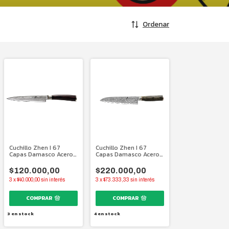
Ordenar
Cuchillo Zhen I 67
Cuchillo Zhen I 67
Capas Damasco Acero
Capas Damasco Acero
Japonés I 150 mm.
Japonés I 210 mm.
$120.000,00
$220.000,00
3
x
$40.000,00
sin interés
3
x
$73.333,33
sin interés
3
en stock
4
en stock