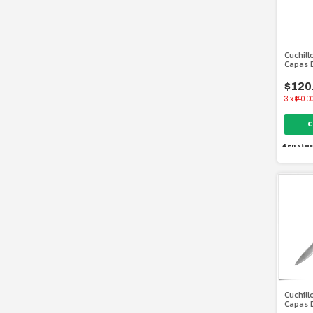
Cuchill
Capas 
Japoné
$120
3
x
$40.0
4
en sto
Cuchill
Capas 