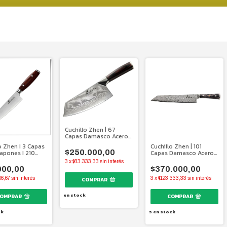
Cuchillo Zhen | 67
Capas Damasco Acero
Japonés | 180 Mm
o Zhen I 3 Capas
Cuchillo Zhen | 101
$250.000,00
apones I 210
Capas Damasco Acero
Alemán | 240 mm.
3
x
$83.333,33
sin interés
000,00
$370.000,00
66,67
sin interés
3
x
$123.333,33
sin interés
en stock
ck
5
en stock