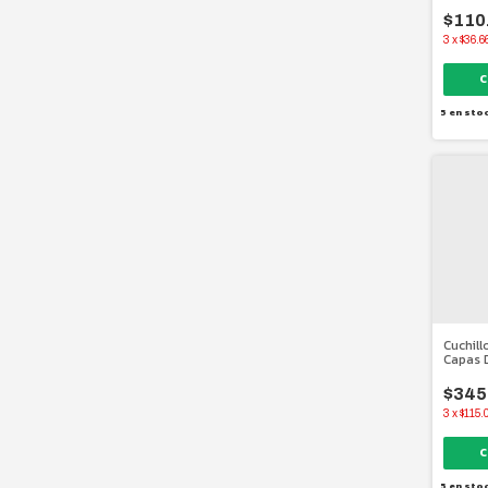
Japoné
$110
3
x
$36.6
5
en sto
Cuchill
Capas 
Alemán
$345
3
x
$115.
5
en sto