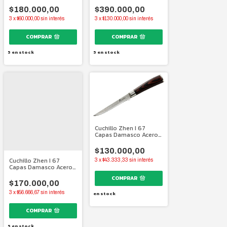
AlemÞµn | 90 Mm
Alemán | 240 mm.
$180.000,00
$390.000,00
3
x
$60.000,00
sin interés
3
x
$130.000,00
sin interés
5
en stock
5
en stock
Cuchillo Zhen I 67
Capas Damasco Acero
Japonés I 150 mm.
$130.000,00
Cuchillo Zhen I 67
3
x
$43.333,33
sin interés
Capas Damasco Acero
Japonés I 200 mm.
$170.000,00
3
x
$56.666,67
sin interés
en stock
5
en stock