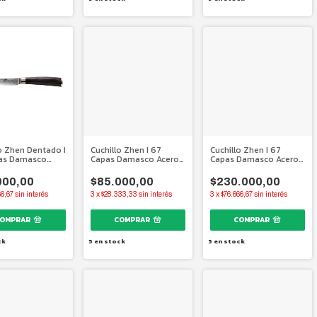
o Zhen Dentado I
Cuchillo Zhen I 67
Cuchillo Zhen I 67
as Damasco
Capas Damasco Acero
Capas Damasco Acero
aponés I 109
Japonés I 85 mm.
Japonés I 240 mm.
000,00
$85.000,00
$230.000,00
66,67
sin interés
3
x
$28.333,33
sin interés
3
x
$76.666,67
sin interés
ck
5
en stock
5
en stock