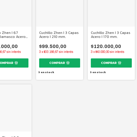
o Zhen I 67
Cuchillo Zhen I 3 Capas
Cuchillo Zhen I 3 Capas
Damasco Acero
Acero I 210 mm.
Acero I 170 mm.
s I 160 mm.
.000,00
$99.500,00
$120.000,00
66,67
sin interés
3
x
$33.166,67
sin interés
3
x
$40.000,00
sin interés
5
en stock
5
en stock