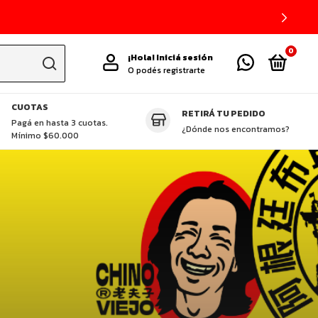
0
¡Hola!
Iniciá sesión
O podés registrarte
CUOTAS
RETIRÁ TU PEDIDO
TAS DESTACADAS
CUCHILLOS ZHEN
GLUTEN FREE
VEGGIE
P
Pagá en hasta 3 cuotas.
¿Dónde nos encontramos?
Mínimo $60.000