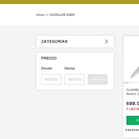
Inicio
>
CUCHILLOS ZHEN
CATEGORÍAS
PRECIO
Desde
Hasta
APLICAR
Cuchill
Acero J
mm.
$98.
3
x
$32.6
4
en sto