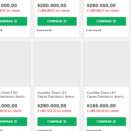
s | 120 mm.
Japonés | 240 mm.
Alemán | 120 mm.
.000,00
$260.000,00
$260.000,00
66,67
sin interés
3
x
$86.666,67
sin interés
3
x
$86.666,67
sin interés
ck
5
en stock
5
en stock
o Zhen | 101
Cuchillo Zhen I 67
Cuchillo Zhen I 67
Damasco Acero
Capas Damasco Acero
Capas Damasco Acero
 | 180 mm.
Japonés I 270 mm.
Japonés I 180 mm.
.000,00
$280.000,00
$195.000,00
000,00
sin interés
3
x
$93.333,33
sin interés
3
x
$65.000,00
sin interés
ck
5
en stock
5
en stock