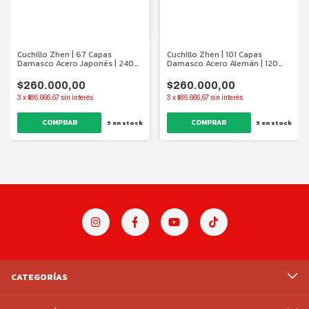
Cuchillo Zhen | 67 Capas
Cuchillo Zhen | 101 Capas
Damasco Acero Japonés | 240
Damasco Acero Alemán | 120
mm.
mm.
$260.000,00
$260.000,00
3
x
$86.666,67
sin interés
3
x
$86.666,67
sin interés
5
en stock
5
en stock
CATEGORÍAS