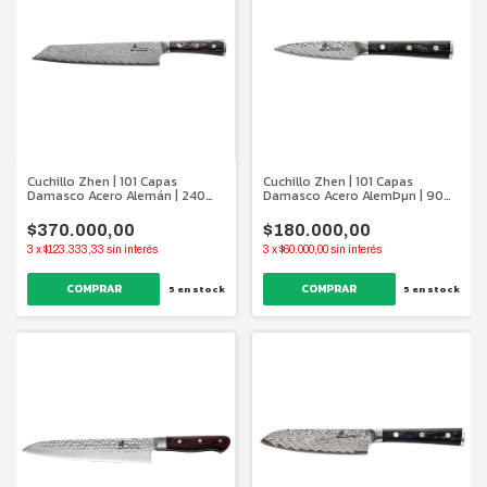
Cuchillo Zhen | 101 Capas
Cuchillo Zhen | 101 Capas
Damasco Acero Alemán | 240
Damasco Acero AlemÞµn | 90
mm.
Mm
$370.000,00
$180.000,00
3
x
$123.333,33
sin interés
3
x
$60.000,00
sin interés
5
en stock
5
en stock