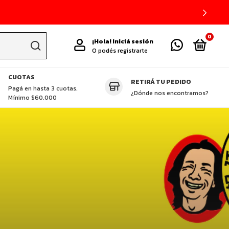
0
¡Hola!
Iniciá sesión
O podés registrarte
CUOTAS
RETIRÁ TU PEDIDO
TAS DESTACADAS
CUCHILLOS ZHEN
GLUTEN FREE
VEGGIE
P
Pagá en hasta 3 cuotas.
¿Dónde nos encontramos?
Mínimo $60.000