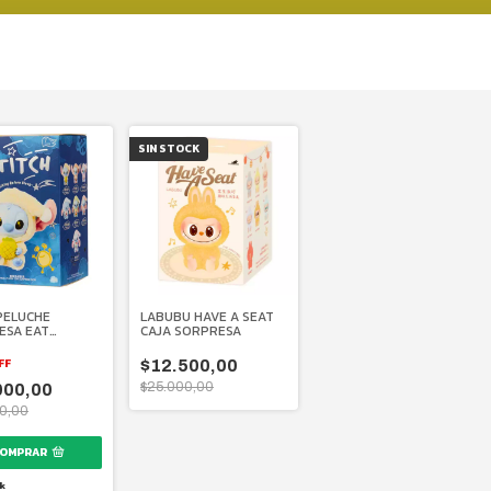
SIN STOCK
PELUCHE
LABUBU HAVE A SEAT
ESA EAT
CAJA SORPRESA
HING BEFORE
FF
$12.500,00
$25.000,00
000,00
0,00
k