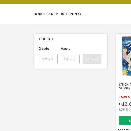
Inicio
>
CHINO VIEJO
>
Peluches
PRECIO
Desde
Hasta
APLICAR
STICH 
SORPR
SOMET
SLEEP
-
50
%
O
$13.
$26.00
1
en stoc