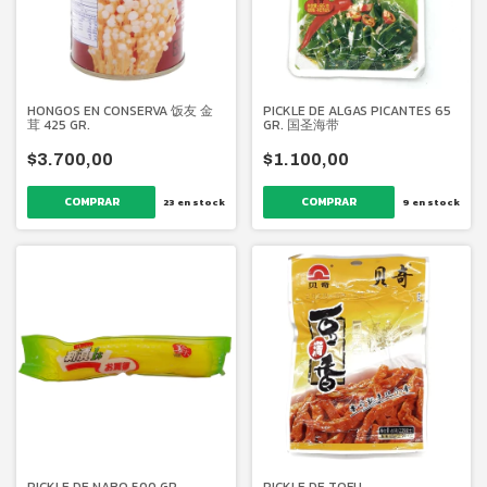
PICKLE DE ALGAS PICANTES 65
HONGOS EN CONSERVA 饭友 金
GR. 国圣海带
茸 425 GR.
$1.100,00
$3.700,00
9
en stock
23
en stock
PICKLE DE NABO 500 GR.
PICKLE DE TOFU