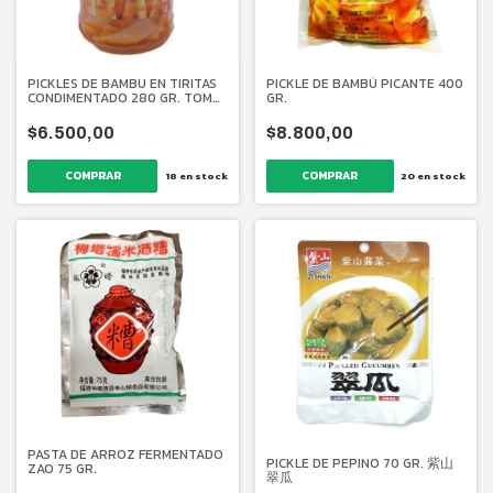
PICKLES DE BAMBU EN TIRITAS
PICKLE DE BAMBÚ PICANTE 400
CONDIMENTADO 280 GR. TOMO
GR.
FOODS
$6.500,00
$8.800,00
18
en stock
20
en stock
PASTA DE ARROZ FERMENTADO
PICKLE DE PEPINO 70 GR. 紫山
ZAO 75 GR.
翠瓜