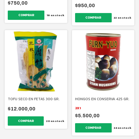
$750,00
$950,00
16
en stock
22
en stock
TOFU SECO EN FETAS 300 GR.
HONGOS EN CONSERVA 425 GR.
2X1
$12.000,00
$5.500,00
20
en stock
24
en stock