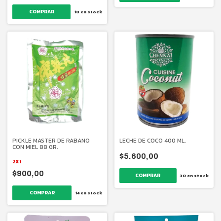
18
en stock
LECHE DE COCO 400 ML.
PICKLE MASTER DE RABANO
CON MIEL 88 GR.
$5.600,00
2X1
$900,00
30
en stock
14
en stock