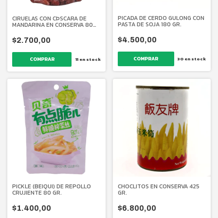
PICADA DE CERDO GULONG CON
CIRUELAS CON CÞSCARA DE
PASTA DE SOJA 180 GR.
MANDARINA EN CONSERVA 80
GR.
$4.500,00
$2.700,00
30
en stock
11
en stock
PICKLE (BEIQUI) DE REPOLLO
CHOCLITOS EN CONSERVA 425
CRUJIENTE 80 GR.
GR.
$1.400,00
$6.800,00