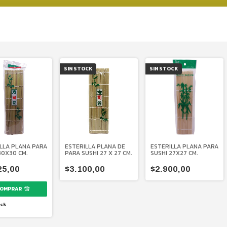
SIN STOCK
SIN STOCK
LLA PLANA PARA
ESTERILLA PLANA DE
ESTERILLA PLANA PARA
30X30 CM.
PARA SUSHI 27 X 27 CM.
SUSHI 27X27 CM.
25,00
$3.100,00
$2.900,00
ck