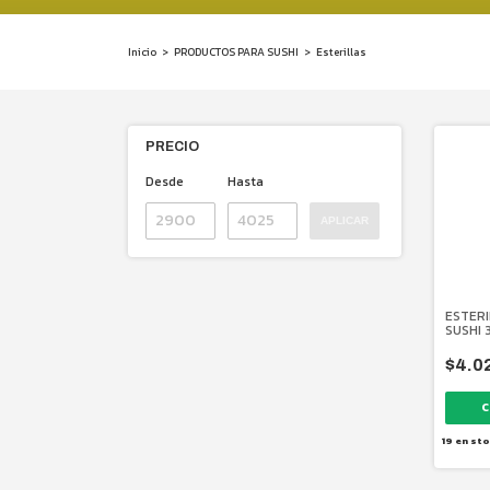
Inicio
>
PRODUCTOS PARA SUSHI
>
Esterillas
PRECIO
Desde
Hasta
APLICAR
ESTERI
SUSHI 
$4.0
19
en sto