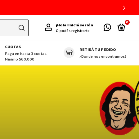
0
¡Hola!
Iniciá sesión
O podés registrarte
CUOTAS
RETIRÁ TU PEDIDO
TAS DESTACADAS
CUCHILLOS ZHEN
GLUTEN FREE
VEGGIE
P
Pagá en hasta 3 cuotas.
¿Dónde nos encontramos?
Mínimo $60.000