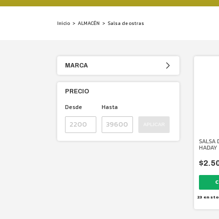
Inicio
>
ALMACÉN
>
Salsa de ostras
MARCA
PRECIO
Desde
Hasta
APLICAR
SALSA 
HADAY 
$2.5
23
en sto