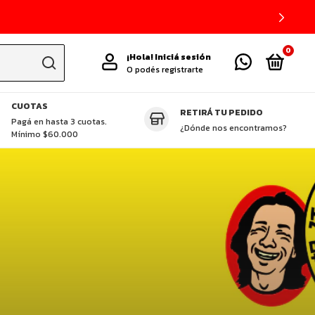
0
¡Hola!
Iniciá sesión
O podés registrarte
CUOTAS
RETIRÁ TU PEDIDO
TAS DESTACADAS
CUCHILLOS ZHEN
GLUTEN FREE
VEGGIE
P
Pagá en hasta 3 cuotas.
¿Dónde nos encontramos?
Mínimo $60.000