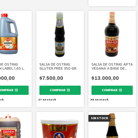
DE OSTRAS
SALSA DE OSTRAS
SALSA DE OSTRAS APTA
 LABEL 1.65 L.
GLUTEN FREE 350 GR.
VEGANA A BASE DE
HONGOS 1000 ML.
000,00
$7.500,00
$13.000,00
ck
27
en stock
38
en stock
SIN STOCK