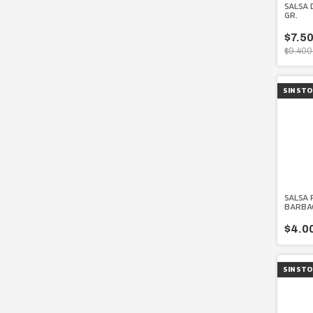
SALSA 
GR.
$7.5
$9.400
SIN ST
SALSA 
BARBA
CHINA 
$4.0
SIN ST