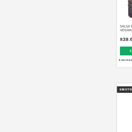
SALSA 
VEGANA
HONGOS
$39.
3
en sto
SIN ST