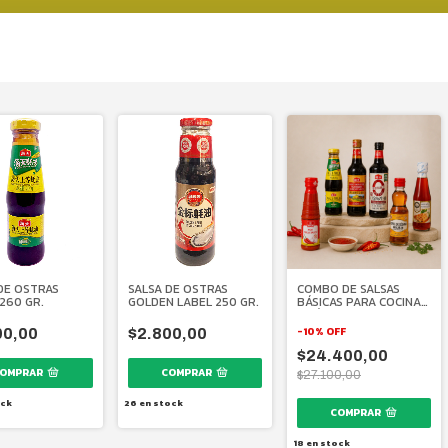
DE OSTRAS
SALSA DE OSTRAS
COMBO DE SALSAS
260 GR.
GOLDEN LABEL 250 GR.
BÁSICAS PARA COCINA
ASIÁTICA (6 UNIDADES).
-
10
%
OFF
00,00
$2.800,00
$24.400,00
$27.100,00
ck
26
en stock
18
en stock