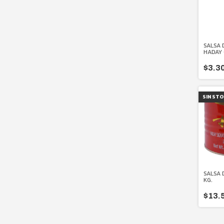
SALSA 
HADAY
265 ML
$3.3
SIN ST
SALSA 
KG.
$13.