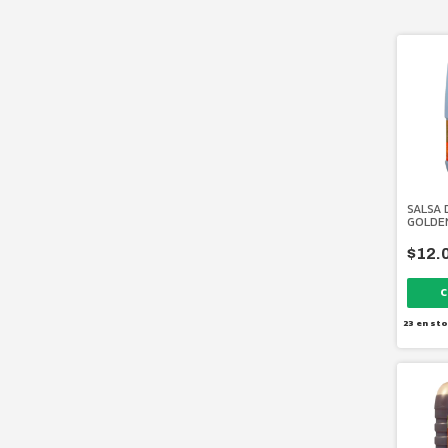
SALSA 
GOLDEN
$12.
23
en sto