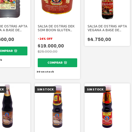
DE OSTRAS APTA
SALSA DE OSTRAS DEK
SALSA DE OSTRAS APTA
 A BASE DE
SOM BOON GLUTEN
VEGANA A BASE DE
 6 KG.
FREE 2.2 KG.
HONGOS 300 ML.
-
24
%
OFF
600,00
$4.750,00
$19.000,00
$25.000,00
ck
30
en stock
OCK
SIN STOCK
SIN STOCK