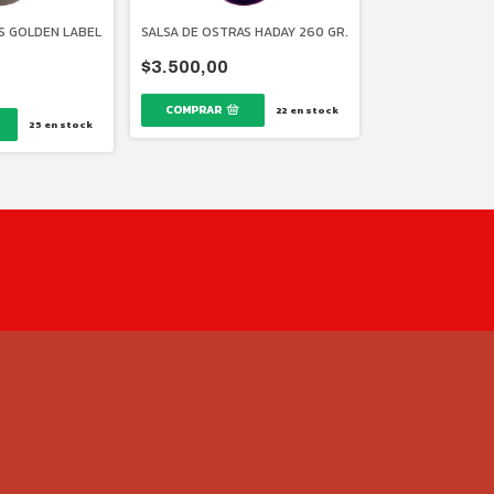
S GOLDEN LABEL
SALSA DE OSTRAS HADAY 260 GR.
COMBO DE SALSA
COCINA ASIÁTICA 
$3.500,00
-
10
%
OFF
22
en stock
$24.400,00
25
en stock