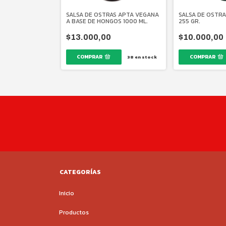
AS DEK SOM
SALSA DE OSTRAS APTA VEGANA
SALSA DE OSTRA
EE 2.2 KG.
A BASE DE HONGOS 1000 ML.
255 GR.
$13.000,00
$10.000,00
$25.000,00
38
en stock
28
en stock
CATEGORÍAS
Inicio
Productos