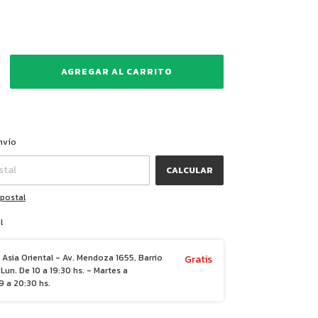
CAMBIAR CP
CP:
nvío
CALCULAR
 postal
l
Asia Oriental - Av. Mendoza 1655, Barrio
Gratis
Lun. De 10 a 19:30 hs. - Martes a
 a 20:30 hs.