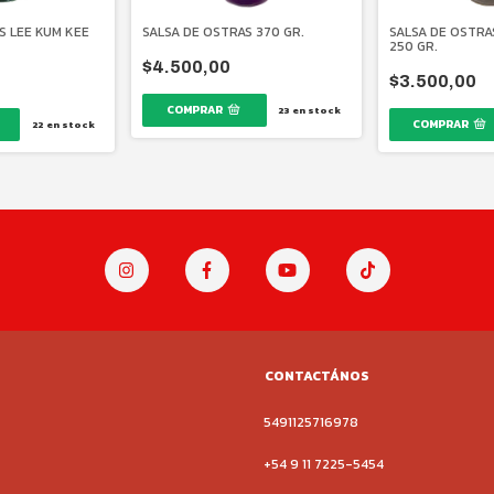
S LEE KUM KEE
SALSA DE OSTRAS 370 GR.
SALSA DE OSTRA
250 GR.
$4.500,00
$3.500,00
23
en stock
22
en stock
CONTACTÁNOS
5491125716978
+54 9 11 7225-5454