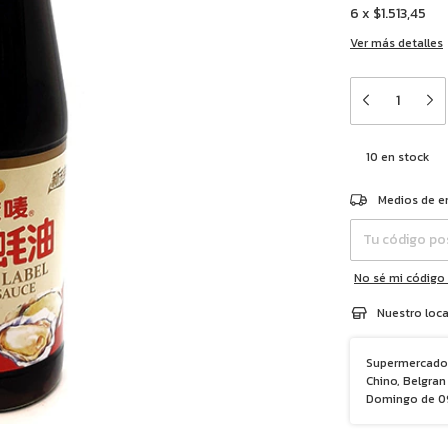
6
x
$1.513,45
Ver más detalles
10
en stock
Entregas para el 
Medios de e
No sé mi código
Nuestro loca
Supermercado 
Chino, Belgran 
Domingo de 09