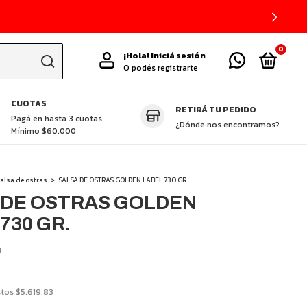
0
¡Hola!
Iniciá sesión
O podés registrarte
CUOTAS
RETIRÁ TU PEDIDO
TAS DESTACADAS
CUCHILLOS ZHEN
GLUTEN FREE
VEGGIE
P
Pagá en hasta 3 cuotas.
¿Dónde nos encontramos?
Mínimo $60.000
alsa de ostras
>
SALSA DE OSTRAS GOLDEN LABEL 730 GR.
 DE OSTRAS GOLDEN
730 GR.
4
stos
$5.619,83