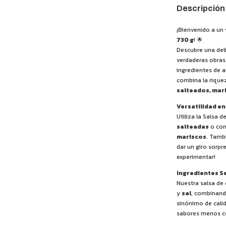
Descripción
¡Bienvenido a un 
730 g
! 🌟
Descubre una del
verdaderas obras 
ingredientes de a
combina la rique
salteados, mar
Versatilidad en
Utiliza la Salsa d
salteadas
o co
mariscos
. Tamb
dar un giro sorp
experimentar!
Ingredientes S
Nuestra salsa de
y
sal
, combinand
sinónimo de calid
sabores menos co