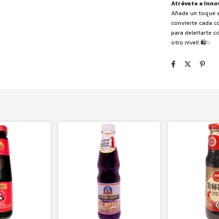
Atrévete a Inno
Añade un toque es
convierte cada c
para deleitarte c
otro nivel! 🛍️✨