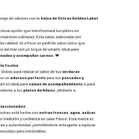
viaje de sabores con la
Salsa de Ostras Golden Label
iciosa opción que transformará tus platos en
maestras culinarias. Esta salsa, elaborada con
lta calidad, te ofrece un perfil de sabor único que
za del mar con un toque de umami, ideal para
inadas y acompañar carnes
. 🍽️
 la Cocina
e Ostras para realzar el sabor de tus
verduras
mo un
aderezo perfecto
para tus
pescados y
ién es ideal para
salsas de acompañamiento
o para
rendente a tus
platos de fideos
. ¡Atrévete a
eleccionados
 ostras está hecha con
ostras frescas
,
agua
,
azúcar
o tradición y confianza en cada frasco. Esta marca es
ad y autenticidad, permitiéndote arriesgarte a explorar
nocidos pero irresistibles.