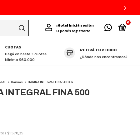
0
¡Hola!
Iniciá sesión
O podés registrarte
CUOTAS
RETIRÁ TU PEDIDO
TAS DESTACADAS
CUCHILLOS ZHEN
GLUTEN FREE
VEGGIE
P
Pagá en hasta 3 cuotas.
¿Dónde nos encontramos?
Mínimo $60.000
RIAL
>
Harinas
>
HARINA INTEGRAL FINA 500 GR.
 INTEGRAL FINA 500
stos
$1.570,25