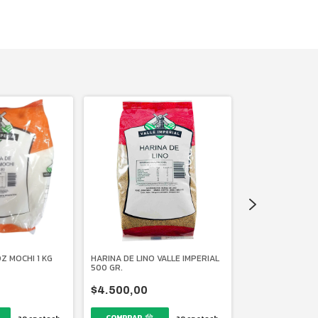
Z MOCHI 1 KG
HARINA DE LINO VALLE IMPERIAL
500 GR.
HARINA DE AVEN
IMPERIAL 500 GR
$4.500,00
$4.000,00