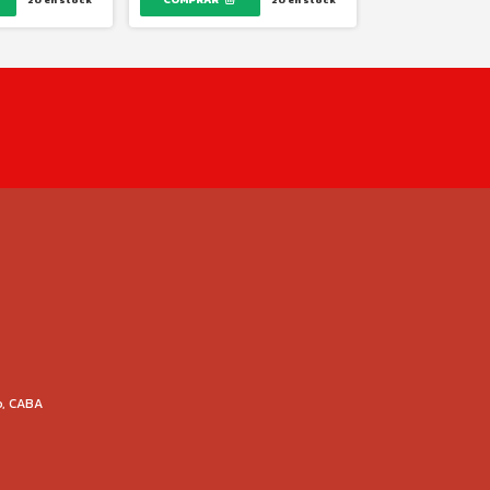
20
en stock
20
en stock
o, CABA