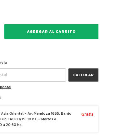
CAMBIAR CP
CP:
nvío
CALCULAR
 postal
l
Asia Oriental - Av. Mendoza 1655, Barrio
Gratis
Lun. De 10 a 19:30 hs. - Martes a
 a 20:30 hs.