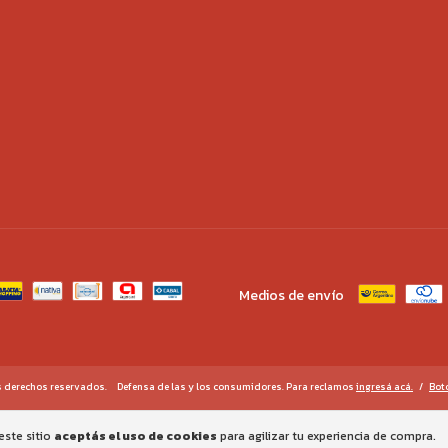
Medios de envío
s derechos reservados.
Defensa de las y los consumidores. Para reclamos
ingresá acá.
/
Bot
este sitio
aceptás el uso de cookies
para agilizar tu experiencia de compra.