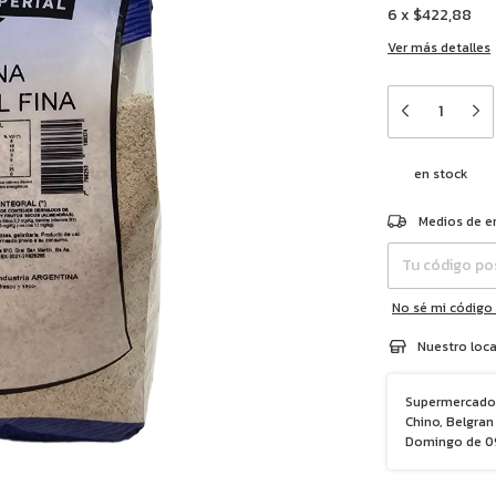
6
x
$422,88
Ver más detalles
en stock
Entregas para el 
Medios de e
No sé mi código
Nuestro loca
Supermercado 
Chino, Belgran 
Domingo de 09