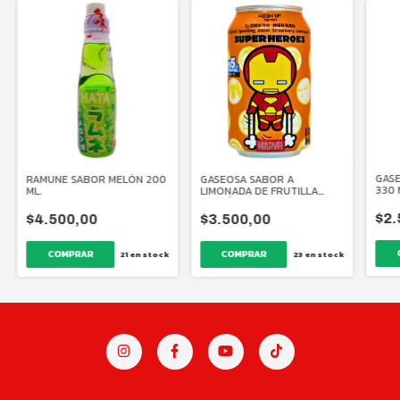
GASE
RAMUNE SABOR MELÓN 200
GASEOSA SABOR A
330 
ML.
LIMONADA DE FRUTILLA
EDICIÓN ESPECIAL MARVEL
330 ML.
$2.
$4.500,00
$3.500,00
21
en stock
23
en stock