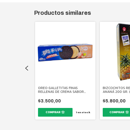
Productos similares
NKY CON FORMA
OREO GALLETITAS FINAS
BIZCOCHITOS R
ELLENAS DE
RELLENAS DE CREMA SABOR
ANANÁ 200 GR. (
VA 60 GR.
DURAZNO 97 GR.
$3.500,00
$5.800,00
$3.500,00
1
en stock
14
en stock