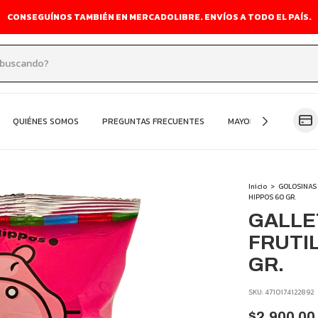
CONSEGUÍNOS TAMBIÉN EN MERCADOLIBRE. ENVÍOS A TODO EL PAÍS.
QUIÉNES SOMOS
PREGUNTAS FRECUENTES
MAYORISTA
OFER
Inicio
>
GOLOSINAS
HIPPOS 60 GR.
GALLE
FRUTIL
GR.
SKU:
4710174122892
$2.900,00