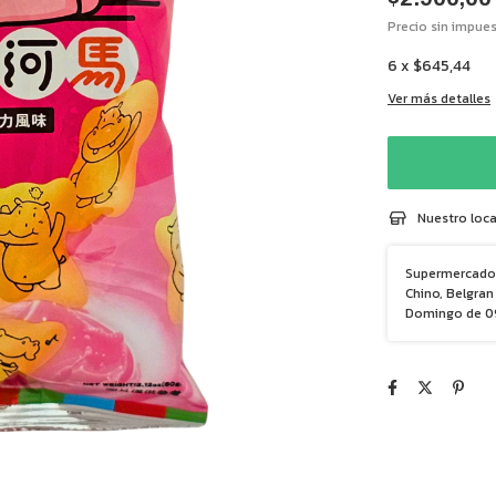
Precio sin impue
6
x
$645,44
Ver más detalles
Nuestro loca
Supermercado 
Chino, Belgran 
Domingo de 09