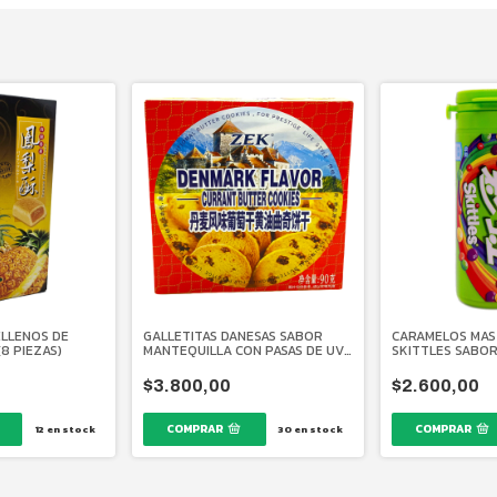
ELLENOS DE
GALLETITAS DANESAS SABOR
CARAMELOS MAS
8 PIEZAS)
MANTEQUILLA CON PASAS DE UVA
SKITTLES SABOR
90 GR.
GR.
$3.800,00
$2.600,00
12
en stock
30
en stock