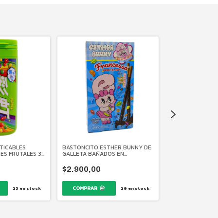
TICABLES
BASTONCITO ESTHER BUNNY DE
GALLETAS DE LA
ES FRUTALES 30
GALLETA BAÑADOS EN
GR. (12 UNIDADES
CHOCOLATE 32 GR.
$2.900,00
$3.200,00
25
en stock
29
en stock