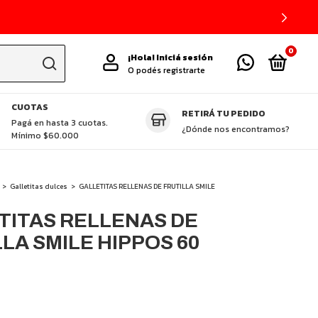
0
¡Hola!
Iniciá sesión
O podés registrarte
CUOTAS
RETIRÁ TU PEDIDO
TAS DESTACADAS
CUCHILLOS ZHEN
GLUTEN FREE
VEGGIE
P
Pagá en hasta 3 cuotas.
¿Dónde nos encontramos?
Mínimo $60.000
>
Galletitas dulces
>
GALLETITAS RELLENAS DE FRUTILLA SMILE
TITAS RELLENAS DE
LA SMILE HIPPOS 60