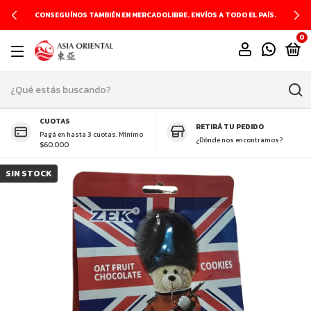
CONSEGUÍNOS TAMBIÉN EN MERCADOLIBRE. ENVÍOS A TODO EL PAÍS.
0
CUOTAS
RETIRÁ TU PEDIDO
Pagá en hasta 3 cuotas. Mínimo
¿Dónde nos encontramos?
$60.000
SIN STOCK