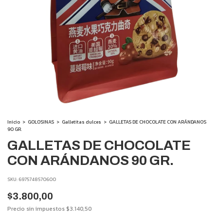
Inicio
>
GOLOSINAS
>
Galletitas dulces
>
GALLETAS DE CHOCOLATE CON ARÁNDANOS
90 GR.
GALLETAS DE CHOCOLATE
CON ARÁNDANOS 90 GR.
SKU:
6975748570600
$3.800,00
Precio sin impuestos
$3.140,50