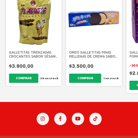
GALLETITAS TRENZADAS
OREO GALLETITAS FINAS
GALL
CROCANTES SABOR SÉSAMO
RELLENAS DE CREMA SABOR
FORM
115 GR.
DURAZNO 97 GR.
RELL
UVA 
-
20
$3.900,00
$3.500,00
$2.
20
en stock
1
en stock